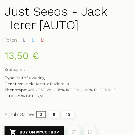
Just Seeds - Jack
Herer [AUTO]
Teilen
13,50 €
Bruttopreis
Type
: Autoflowering
Genetics
: Jack Herer x Ruderalis
Phenotype
: 45% SATIVA – 35% INDICA – 20% RUDERALIS
THC
: 22%
CBD
: N/A
Anzahl Samen:
3
5
10

BUY ON MYCOTROP