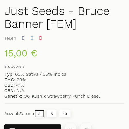
Just Seeds - Bruce
Banner [FEM]
Teilen
15,00 €
Bruttopreis
Typ:
65% Sativa / 35% Indica
THC:
29%
CBD:
<1%
CBN:
N/A
Genetik:
OG Kush x Strawberry Punch Diesel
Anzahl Samen:
3
5
10