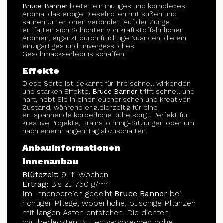
Bruce Banner
bietet ein mutiges und komplexes
Aroma, das erdige Dieselnoten mit süßen und
sauren Untertönen verbindet. Auf der Zunge
entfalten sich Schichten von kraftstoffähnlichen
Aromen, ergänzt durch fruchtige Nuancen, die ein
einzigartiges und unvergessliches
Geschmackserlebnis schaffen.
Effekte
Diese Sorte ist bekannt für ihre schnell wirkenden
und starken Effekte.
Bruce Banner
trifft schnell und
hart, hebt Sie in einen euphorischen und kreativen
Zustand, während er gleichzeitig für eine
entspannende körperliche Ruhe sorgt. Perfekt für
kreative Projekte, Brainstorming-Sitzungen oder um
nach einem langen Tag abzuschalten.
Anbauinformationen
Innenanbau
Blütezeit:
9–11 Wochen
Ertrag:
Bis zu 750 g/m²
Im Innenbereich gedeiht
Bruce Banner
bei
richtiger Pflege, wobei hohe, buschige Pflanzen
mit langen Ästen entstehen. Die dichten,
harzbedeckten Blüten versprechen hohe