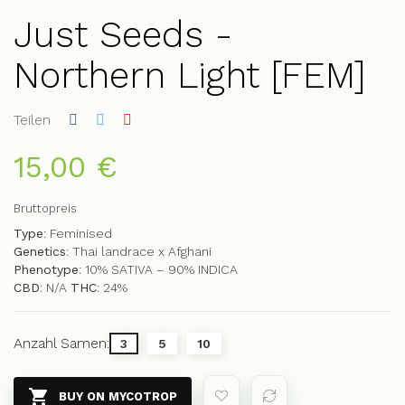
Just Seeds -
Northern Light [FEM]
Teilen
15,00 €
Bruttopreis
Type
: Feminised
Genetics
: Thai landrace x Afghani
Phenotype
: 10% SATIVA – 90% INDICA
CBD
: N/A
THC
: 24%
Anzahl Samen:
3
5
10

BUY ON MYCOTROP