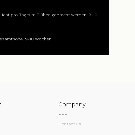
 Licht pro Tag zum Blühen gebracht werden. 9-10
m Gesamthöhe. 9-10 Wochen
t
Company
Contact us