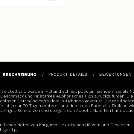
PRODUKT DETAILS
BEWERTUNGEN
BESCHREIBUNG
ntwickelt und wurde in Holland schnell populär, nachdem sie als Nu
igen Geschmack und ihr starkes euphorisches High zurückzuführen. Di
nlosen Sativa/Indica/Ruderalis-Hybriden gekreuzt. Die resultieren
e ist in nur 70 Tagen erntereif und durch den Ruderalis-Einfluss w
ss, Angst, Schmerzen und steigert den Appetit. Natürlich hat es
eutlichen Noten von Kaugummi, exotischen Hölzern und Gewürzen.
 geistig.