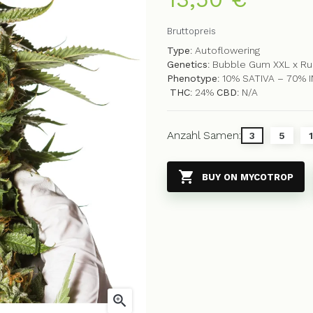
Bruttopreis
Type
: Autoflowering
Genetics
: Bubble Gum XXL x Ru
Phenotype
: 10% SATIVA – 70%
THC
: 24%
CBD
: N/A
Anzahl Samen:
3
5

BUY ON MYCOTROP
