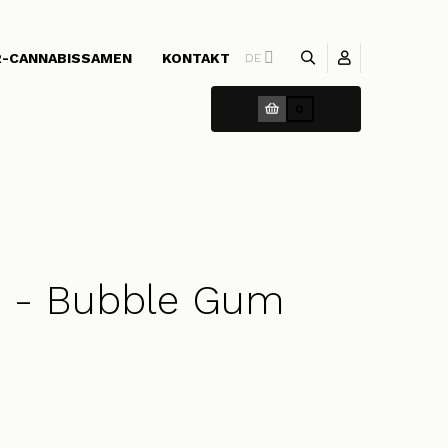
-CANNABISSAMEN
KONTAKT
DE
0
s - Bubble Gum
]