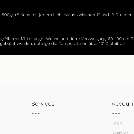
u 500g/m². Kann mit jedem Lichtzyklus zwischen 12 und 18 Stunden
0 g/Pflanze. Mittellanger Wuchs und dürre Verzweigung. 60-100 c
geblüht werden, solange die Temperaturen über 10°C bleiben.
Services
Accoun
Login
Register