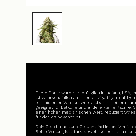
Diese Sorte wurde ursprünglich in Indiana, USA, e
ist wahrscheinlich auf ihren einzigartigen, saft
feminisierten Version, wurde aber mit einem name
geeignet für Balkone und andere kleine Räume. Si
einen hohen medizinischen Wert, reduziert Stre
für das es bekannt ist.
Sein Geschmack und Geruch sind intensiv, mit d
Seine Wirkung ist stark, sowohl körperlich als auch