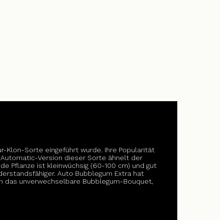
r-Klon-Sorte eingeführt wurde. Ihre Popularität
e Automatic-Version dieser Sorte ähnelt der
de Pflanze ist kleinwüchsig (60-100 cm) und gut
iderstandsfähiger. Auto Bubblegum Extra hat
 auch das unverwechselbare Bubblegum-Bouquet,