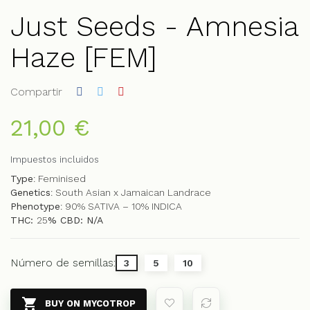
Just Seeds - Amnesia
Haze [FEM]
Compartir
21,00 €
Impuestos incluidos
Type
: Feminised
Genetics
: South Asian x Jamaican Landrace
Phenotype
: 90% SATIVA – 10% INDICA
THC:
25
% CBD: N/A
Número de semillas:
3
5
10

BUY ON MYCOTROP