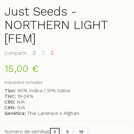
Just Seeds -
NORTHERN LIGHT
[FEM]
Compartir
15,00 €
Impuestos incluidos
Tipo:
90% Indica / 10% Sativa
THC:
19-24%
CBD:
N/A
CBN:
N/A
Genética:
Thai Landrace x Afghani
Número de semillas:
3
5
10