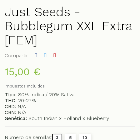
Just Seeds -
Bubblegum XXL Extra
[FEM]
Compartir
15,00 €
Impuestos incluidos
Tipo:
80% Indica / 20% Sativa
THC:
20-27%
CBD:
N/A
CBN:
N/A
Genética:
South Indian x Holland x Blueberry
Número de semillas:
3
5
10