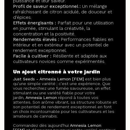
puissance et leur saveur.
Profil de saveur exceptionnel :
Un mélange
rafraîchissant de citron acidulé, de douceur et
d'épices.
Effets énergisants :
Parfait pour une utilisation
en journée, stimulant la créativité, la
concentration et la positivité.
Rendements élevés :
Performances fiables en
intérieur et en extérieur avec un potentiel de
rendement exceptionnel.
Facile à cultiver :
Résiliente et adaptée aux
cultivateurs novices comme expérimentés.
Un ajout citronné à votre jardin
Just Seeds - Amnesia Lemon [FEM]
est bien plus
qu’une simple variété ; c’est une expérience. Que
vous recherchiez une fumée savoureuse, un effet
stimulant ou une variété fiable pour votre
jardin,
Amnesia Lemon
répond à toutes vos
attentes. Son arôme vibrant, sa structure robuste et
son potentiel de rendement exceptionnel en font
un choix incontournable pour les cultivateurs et les
amateurs de cannabis.
Commandez dès aujourd'hui
Amnesia Lemon
[FEM]
et découvrez pourquoi cette variété continue