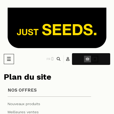
Basculer
☰
FR
0
la
navigation
Plan du site
NOS OFFRES
Nouveaux produits
Meilleures ventes