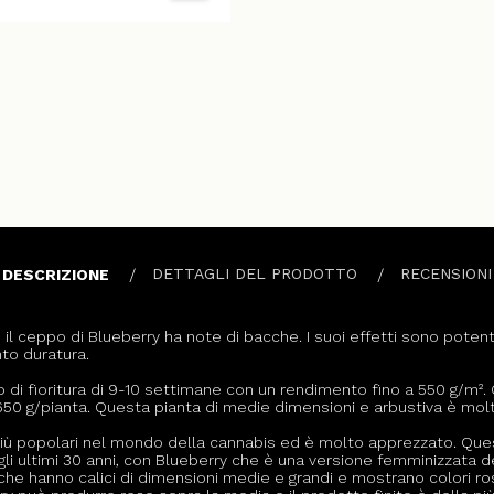
DETTAGLI DEL PRODOTTO
RECENSIONI
DESCRIZIONE
l ceppo di Blueberry ha note di bacche. I suoi effetti sono potenti
to duratura.
 di fioritura di 9-10 settimane con un rendimento fino a 550 g/m². 
50 g/pianta. Questa pianta di medie dimensioni e arbustiva è molto
 più popolari nel mondo della cannabis ed è molto apprezzato. Qu
negli ultimi 30 anni, con Blueberry che è una versione femminizzata d
he hanno calici di dimensioni medie e grandi e mostrano colori ross