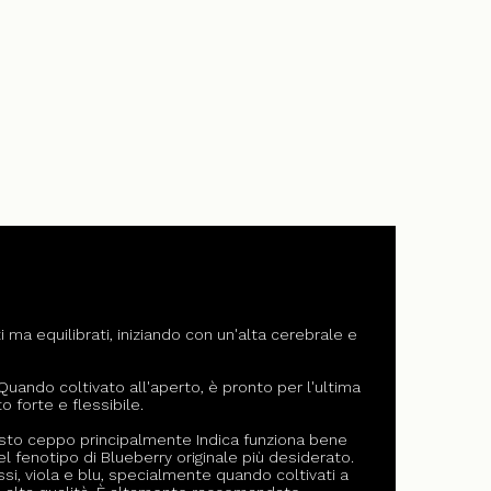
 ma equilibrati, iniziando con un'alta cerebrale e
Quando coltivato all'aperto, è pronto per l'ultima
 forte e flessibile.
esto ceppo principalmente Indica funziona bene
el fenotipo di Blueberry originale più desiderato.
i, viola e blu, specialmente quando coltivati a