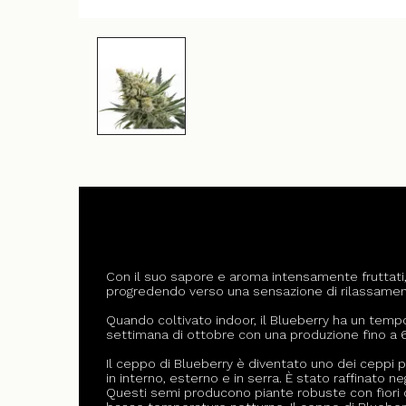
Con il suo sapore e aroma intensamente fruttati, i
progredendo verso una sensazione di rilassamen
Quando coltivato indoor, il Blueberry ha un tempo
settimana di ottobre con una produzione fino a 6
Il ceppo di Blueberry è diventato uno dei ceppi
in interno, esterno e in serra. È stato raffinato 
Questi semi producono piante robuste con fiori c