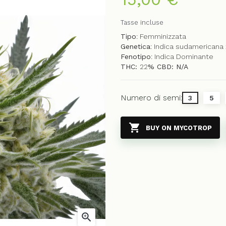
Tasse incluse
Tipo
: Femminizzata
Genetica
: Indica sudamericana 
Fenotipo
: Indica Dominante
THC:
22
% CBD: N/A
Numero di semi:
3
5

BUY ON MYCOTROP
