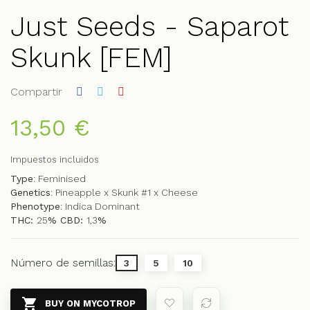
Just Seeds - Saparot
Skunk [FEM]
Compartir
13,50 €
Impuestos incluidos
Type
: Feminised
Genetics
: Pineapple x Skunk #1 x Cheese
Phenotype
: Indica Dominant
THC:
25
% CBD:
1,3
%
Número de semillas:
3
5
10

BUY ON MYCOTROP