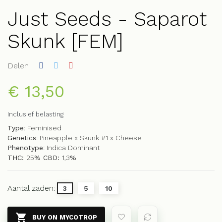
Just Seeds - Saparot
Skunk [FEM]
Delen
€ 13,50
Inclusief belasting
Type
: Feminised
Genetics
: Pineapple x Skunk #1 x Cheese
Phenotype
: Indica Dominant
THC:
25
% CBD:
1,3
%
Aantal zaden:
3
5
10

BUY ON MYCOTROP