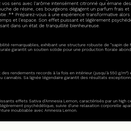
 vos sens avec l'arôme intensément citronné qui émane des
che de résine, ces bourgeons dégagent un parfum frais et ci
antie :** Préparez-vous à une expérience transformative alor
temps et l'espace. Son effet puissant et légèrement psyché
ssant dans un état de tranquillité bienheureuse.
ilité remarquables, exhibant une structure robuste de "sapin de 
urale garantit un soutien solide pour une production florale abon
s rendements records à la fois en intérieur (jusqu'à 550 g/m²) et
u cannabis. Sa lignée légendaire garantit des résultats exception
sants effets Sativa d'Amnesia Lemon, caractérisés par un high cér
e légèrement psychédélique, suivie d'une relaxation corporelle ap
venture inoubliable avec Amnesia Lemon.