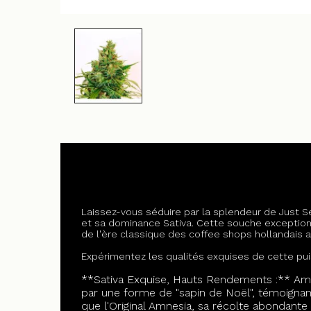
Laissez-vous séduire par la splendeur de Just 
et sa dominance Sativa. Cette souche exceptionn
de l'ère classique des coffee shops hollandais a
Expérimentez les qualités exquises de cette pui
**Sativa Exquise, Hauts Rendements :** Amn
par une forme de "sapin de Noël", témoignant
que l'Original Amnesia, sa récolte abondante