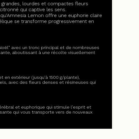
 grandes, lourdes et compactes fleurs
tronné qui captive les sens.
s qu'Amnesia Lemon offre une euphorie claire
délique se transforme progressivement en
Noël" avec un tronc principal et de nombreuses
dante, aboutissant à une récolte visuellement
 en extérieur (jusqu'à 1500 g/plante),
nels, avec des fleurs denses et résineuses qui
ébral et euphorique qui stimule l'esprit et
aisante qui vous transporte vers de nouveaux