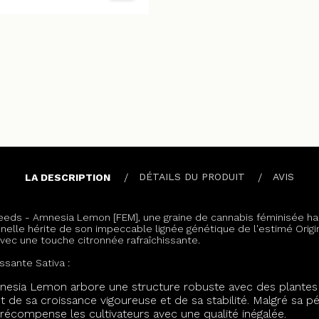
DÉTAILS DU PRODUIT
AVIS
LA DESCRIPTION
Seeds - Amnesia Lemon [FEM], une graine de cannabis féminisée h
elle hérite de son impeccable lignée génétique de l'estimé Orig
vec une touche citronnée rafraîchissante.
ssante Sativa :
esia Lemon arbore une structure robuste avec des plantes d
 de sa croissance vigoureuse et de sa stabilité. Malgré sa p
 récompense les cultivateurs avec une qualité inégalée.