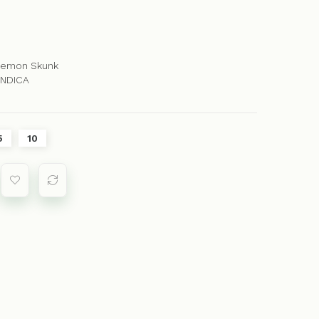
 Lemon Skunk
INDICA
5
10