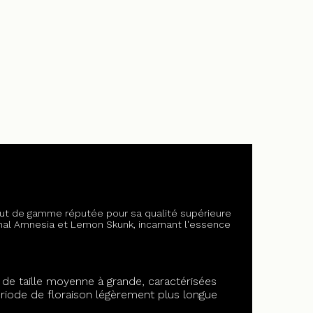
aut de gamme réputée pour sa qualité supérieure
inal Amnesia et Lemon Skunk, incarnant l'essence
e taille moyenne à grande, caractérisées
ériode de floraison légèrement plus longue