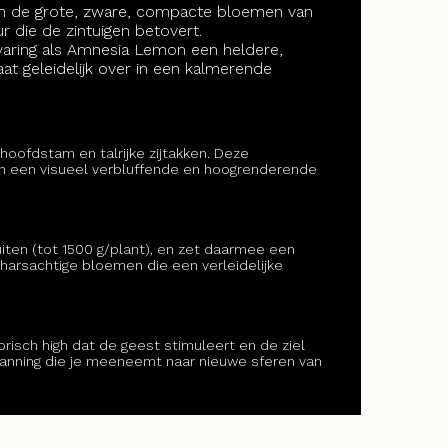
 van de grote, zware, compacte bloemen van
 die de zintuigen betovert.
varing als Amnesia Lemon een heldere,
gaat geleidelijk over in een kalmerende
hoofdstam en talrijke zijtakken. Deze
 in een visueel verbluffende en hoogrenderende
iten (tot 1500 g/plant), en zet daarmee een
 harsachtige bloemen die een verleidelijke
risch high dat de geest stimuleert en de ziel
panning die je meeneemt naar nieuwe sferen van