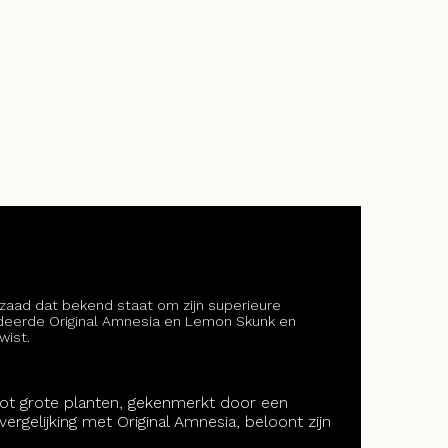
aad dat bekend staat om zijn superieure
ardeerde Original Amnesia en Lemon Skunk en
wist.
ot grote planten, gekenmerkt door een
vergelijking met Original Amnesia, beloont zijn