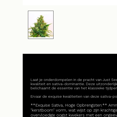
Laat je onderdompelen in de pracht van Just S
kwaliteit en sativa-dominantie. Deze uitzonderli
belichaamt de essentie van het klassieke tijdpe
Ervaar de exquise kwaliteiten van deze sativa-
**Exquise Sativa, Hoge Opbrengsten:** Amn
"kerstboom" vorm, wat wijst op zijn krachtige 
overvloedige oogst kwekers met een ongeëve