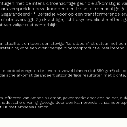
intuigen met de intens citroenachtige geur die afkomstig is
rs verspreiden deze knoppen een frisse, citroenachtige geur
g Gegarandeerd:** Bereid je voor op een transformerende er
uimte overstijgt. Zijn krachtige, licht psychedelische effect 
van zalige rust achterblijft.
n stabiliteit en toont een stevige "kerstboom" structuur met een 
dersteuning voor een overvloedige bloemenproductie, resulterend
ecordopbrengsten te leveren, zowel binnen (tot 550 g/m²) als bu
darische afkomst garandeert uitzonderlijke resultaten met dichte,
ativa-effecten van Amnesia Lemon, gekenmerkt door een helder, eufo
sychedelische ervaring, gevolgd door een kalmerende lichaamsonts
ontuur met Amnesia Lemon.