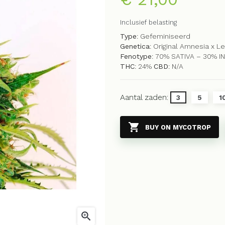
Inclusief belasting
Type
: Gefeminiseerd
Genetica
: Original Amnesia x 
Fenotype
: 70% SATIVA – 30% I
THC
: 24%
CBD
: N/A
Aantal zaden:
3
5
1

BUY ON MYCOTROP
