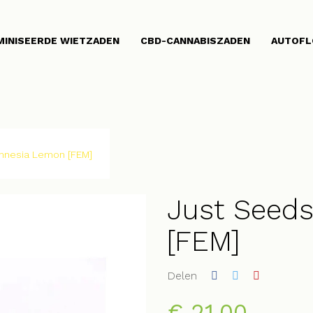
MINISEERDE WIETZADEN
CBD-CANNABISZADEN
AUTOFL
mnesia Lemon [FEM]
Just Seed
[FEM]
Delen
€ 21,00