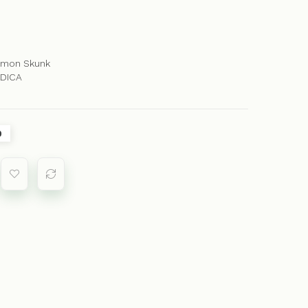
Lemon Skunk
NDICA
0