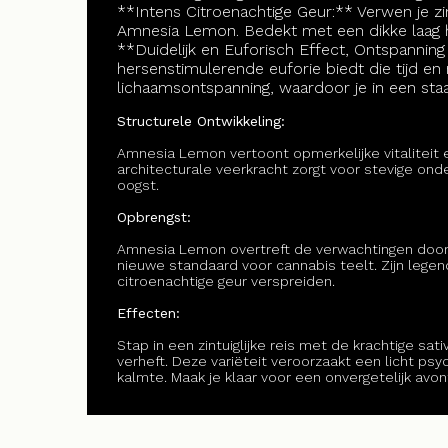
**Intens Citroenachtige Geur:** Verwen je z
Amnesia Lemon. Bedekt met een dikke laag ha
**Duidelijk en Euforisch Effect, Ontspannin
hersenstimulerende euforie biedt die tijd en r
lichaamsontspanning, waardoor je in een staat 
Structurele Ontwikkeling:
Amnesia Lemon vertoont opmerkelijke vitaliteit e
architecturale veerkracht zorgt voor stevige on
oogst.
Opbrengst:
Amnesia Lemon overtreft de verwachtingen door r
nieuwe standaard voor cannabis teelt. Zijn legen
citroenachtige geur verspreiden.
Effecten:
Stap in een zintuiglijke reis met de krachtige s
verheft. Deze variëteit veroorzaakt een licht p
kalmte. Maak je klaar voor een onvergetelijk av