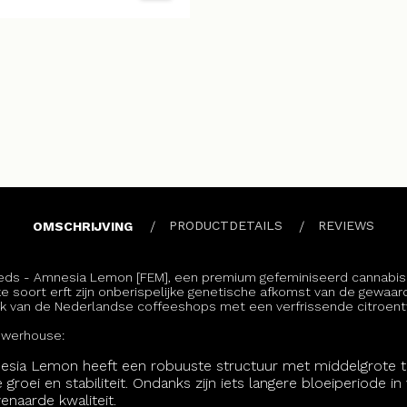
PRODUCTDETAILS
REVIEWS
OMSCHRIJVING
eeds - Amnesia Lemon [FEM], een premium gefeminiseerd cannabisz
jke soort erft zijn onberispelijke genetische afkomst van de gewa
rk van de Nederlandse coffeeshops met een verfrissende citroent
powerhouse:
esia Lemon heeft een robuuste structuur met middelgrote t
groei en stabiliteit. Ondanks zijn iets langere bloeiperiode in 
naarde kwaliteit.