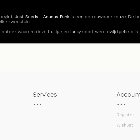
begint,
Just Seeds - Ananas Funk
is een betrouwbare keuze. De h
lke kweektuin.
 ontdek waarom deze fruitige en funky soort wereldwijd geliefd is 
Services
Accoun
Register
Wishlist