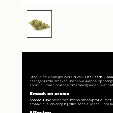
Stap in de kleurrijke wereld van
Just Seeds - An
naar gedurfde smaken, indrukwekkende opbrengst
soort in uiteenlopende omstandigheden, wat het
Smaak en aroma
Ananas Funk
biedt een intens smaakprofiel met 
smaakvolle ervaring bij elke sessie, ideaal voor 
Effecten