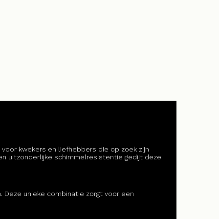
 voor kwekers en liefhebbers die op zoek zijn
 uitzonderlijke schimmelresistentie gedijt deze
. Deze unieke combinatie zorgt voor een