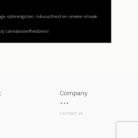
oge opbrengsten, robuustheid en unieke smaak
bij cannabisliefhebbers!
t
Company
Contact us