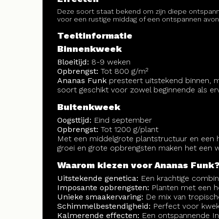
Deze soort staat bekend om zijn diepe ontspan
voor een rustige middag of een ontspannen avond
Teeltinformatie
Binnenkweek
Bloeitijd:
8-9 weken
Opbrengst:
Tot 800 g/m²
Ananas Funk
presteert uitstekend binnen, m
soort geschikt voor zowel beginnende als er
Buitenkweek
Oogsttijd:
Eind september
Opbrengst:
Tot 1200 g/plant
Met een middelgrote plantstructuur en een 
groei en grote opbrengsten maken het een w
Waarom kiezen voor Ananas Funk
Uitstekende genetica:
Een krachtige combina
Imposante opbrengsten:
Planten met een ho
Unieke smaakervaring:
De mix van tropische
Schimmelbestendigheid:
Perfect voor kweke
Kalmerende effecten:
Een ontspannende Indi