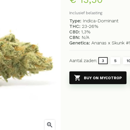
Inclusief belasting
Type:
Indica-Dominant
THC:
23-26%
CBD:
1,3%
CBN:
N/A
Genetica:
Ananas x Skunk #
Aantal zaden:
3
5
1

BUY ON MYCOTROP
