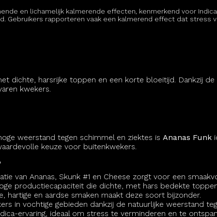
nende en lichamelijk kalmerende effecten, kenmerkend voor Indi
. Gebruikers rapporteren vaak een kalmerend effect dat stress v
et dichte, harsrijke toppen en een korte bloeitijd. Dankzij 
varen kwekers.
hoge weerstand tegen schimmel en ziektes is
Ananas Funk
i
aardevolle keuze voor buitenkwekers.
?
tie van Ananas, Skunk #1 en Cheese zorgt voor een smaakvoll
ge productiecapaciteit die dichte, met hars bedekte toppen
, hartige en aardse smaken maakt deze soort bijzonder.
rs in vochtige gebieden dankzij de natuurlijke weerstand te
ca-ervaring, ideaal om stress te verminderen en te ontspa