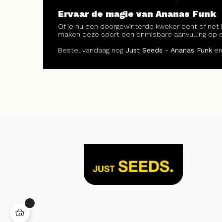
Ervaar de magie van Ananas Funk
Of je nu een doorgewinterde kweker bent of net 
maken deze soort een onmisbare aanvulling op e
Bestel vandaag nog
Just Seeds - Ananas Funk
en