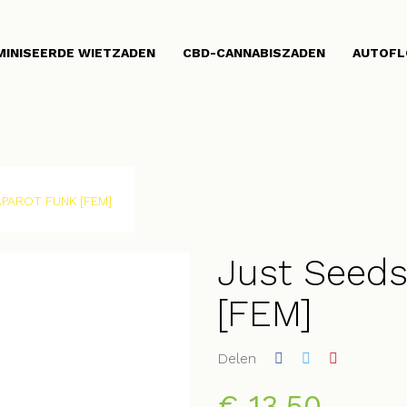
MINISEERDE WIETZADEN
CBD-CANNABISZADEN
AUTOFL
APAROT FUNK [FEM]
Just Seed
[FEM]
Delen
€ 13,50