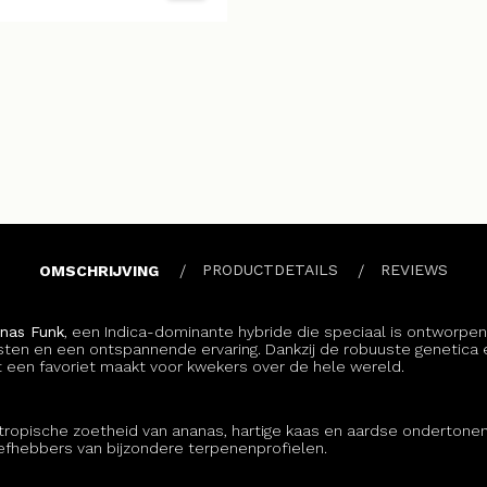
PRODUCTDETAILS
REVIEWS
OMSCHRIJVING
anas Funk
, een Indica-dominante hybride die speciaal is ontworpen
en en een ontspannende ervaring. Dankzij de robuuste genetica en
 een favoriet maakt voor kwekers over de hele wereld.
tropische zoetheid van ananas, hartige kaas en aardse ondertonen
liefhebbers van bijzondere terpenenprofielen.