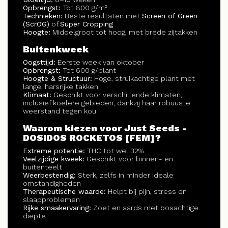
Opbrengst:
Tot 800 g/m²
Technieken:
Beste resultaten met
Screen of Green
(ScrOG)
of
Super Cropping
Hoogte:
Middelgroot tot hoog, met brede zijtakken
Buitenkweek
Oogsttijd:
Eerste week van oktober
Opbrengst:
Tot 600 g/plant
Hoogte & Structuur:
Hoge, struikachtige plant met
lange, harsrijke takken
Klimaat:
Geschikt voor verschillende klimaten,
inclusief koelere gebieden, dankzij haar robuuste
weerstand tegen kou
Waarom kiezen voor Just Seeds -
DOSIDOS ROCKETOS [FEM]?
Extreme potentie:
THC tot wel 32%
Veelzijdige kweek:
Geschikt voor binnen- en
buitenteelt
Weerbestendig:
Sterk, zelfs in minder ideale
omstandigheden
Therapeutische waarde:
Helpt bij pijn, stress en
slaapproblemen
Rijke smaakervaring:
Zoet en aards met bosachtige
diepte