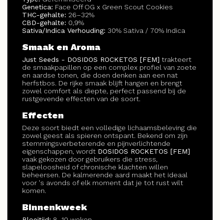
Genetica:
Face Off OG x Green Scout Cookies
THC-gehalte:
26–32%
CBD-gehalte:
0,9%
Sativa/Indica Verhouding:
30% Sativa / 70% Indica
Smaak en Aroma
Just Seeds - DOSIDOS ROCKETOS [FEM]
trakteert
de smaakpapillen op een complex profiel van zoete
en aardse tonen, die doen denken aan een nat
herfstbos. De rijke smaak blijft hangen en brengt
zowel comfort als diepte, perfect passend bij de
rustgevende effecten van de soort.
Effecten
Deze soort biedt een volledige lichaamsbeleving die
zowel geest als spieren ontspant. Bekend om zijn
stemmingsverbeterende en pijnverlichtende
eigenschappen, wordt
DOSIDOS ROCKETOS [FEM]
vaak gekozen door gebruikers die stress,
slapeloosheid of chronische klachten willen
beheersen. De kalmerende aard maakt het ideaal
voor 's avonds of elk moment dat je tot rust wilt
komen.
Binnenkweek
Bloeitijd:
8–10 weken