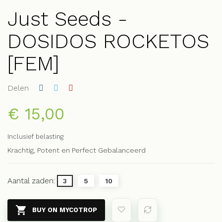
Just Seeds -
DOSIDOS ROCKETOS
[FEM]
Delen
€ 15,00
Inclusief belasting
Krachtig, Potent en Perfect Gebalanceerd
Aantal zaden:
3
5
10

BUY ON MYCOTROP