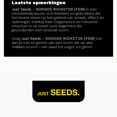
Laatste opmerkingen
Just Seeds - DOSIDOS ROCKETOS [FEM]
is een
uitstekende keuze voor kwekers en gebruikers die
het beste eisen op het gebied van smaak, effect en
opbrengst. Dankzij haar topgenetica en robuuste
structuur is ze zowel voor beginners als
gevorderden een lonende soort.
Voeg
Just Seeds - DOSIDOS ROCKETOS [FEM]
toe
aan je tuin en geniet van een soort die op alle
vlakken scoort—van zaad tot oogst tot genot.