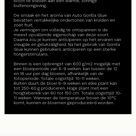
bloot te stellen aan een warme, zonnige
buitenomgeving.
De smaak en het aroma van Auto Gorilla Glue
bevatten verrukkelijke ondertonen van kruiden en
zoet fruit.
Je vermogen om volledig te ontspannen is de
meest opvallende eigenschap van deze soort.
Daarna zou je kunnen anticiperen op het ervaren van
vreugde en gelukzaligheid. Na het gebruik van Gorrila
Glue kunnen gebruikers anticiperen op een sterke
hongerstimulans.
Binnen is een opbrengst van 600 g/m2 mogelijk met
een bloeiperiode van 8-9 weken. kan tussen de 12
en 18 uur per dag bloeien, afhankelijk van de
fotoperiode. Totale oogsttijd: 10-11 weken.
Buiten duurt de bloei 8-9 weken en elke plant kan
tot 250-60 g produceren. Hoge plant met een
hoogtebereik van 80 tot 150 cm. Totale oogsttijd: 10-
11 weken. Wanneer de temperatuur boven de 10°C
komt, kunnen er bloemen geproduceerd worden.