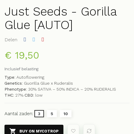
Just Seeds - Gorilla
Glue [AUTO]
Delen
€ 19,50
Inclusief belasting
Type
: Autoflowering
Genetics
: Guorilla Glue x Ruderalis
Phenotype
: 30% SATIVA – 50% INDICA – 20% RUDERALIS
THC
: 27%
CBD
: low
Aantal zaden:
3
5
10

BUY ON MYCOTROP