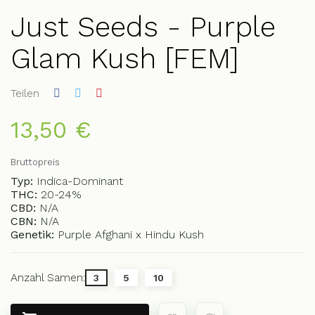
Just Seeds - Purple
Glam Kush [FEM]
Teilen
13,50 €
Bruttopreis
Typ:
Indica-Dominant
THC:
20-24%
CBD:
N/A
CBN:
N/A
Genetik:
Purple Afghani x Hindu Kush
Anzahl Samen:
3
5
10