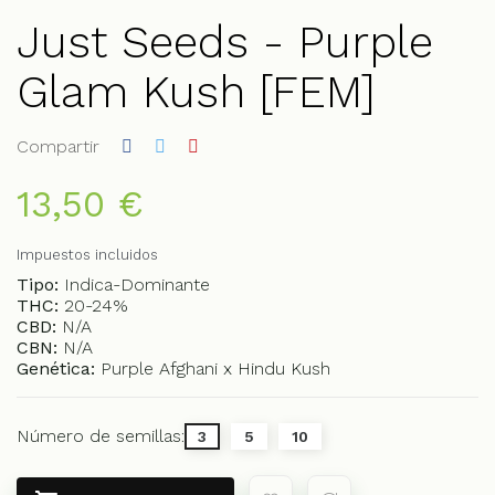
Just Seeds - Purple
Glam Kush [FEM]
Compartir
13,50 €
Impuestos incluidos
Tipo:
Indica-Dominante
THC:
20-24%
CBD:
N/A
CBN:
N/A
Genética:
Purple Afghani x Hindu Kush
Número de semillas:
3
5
10