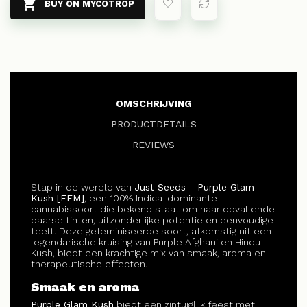

BUY ON MYCOTROP
OMSCHRIJVING
PRODUCTDETAILS
REVIEWS
Stap in de wereld van
Just Seeds - Purple Glam
Kush [FEM]
, een 100% Indica-dominante
cannabissoort die bekend staat om haar opvallende
paarse tinten, uitzonderlijke potentie en eenvoudige
teelt. Deze gefeminiseerde soort, afkomstig uit een
legendarische kruising van Purple Afghani en Hindu
Kush, biedt een krachtige mix van smaak, aroma en
therapeutische effecten.
Smaak en aroma
Purple Glam Kush
biedt een zintuiglijk feest met