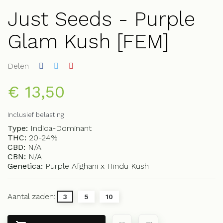
Just Seeds - Purple
Glam Kush [FEM]
Delen
€ 13,50
Inclusief belasting
Type:
Indica-Dominant
THC:
20-24%
CBD:
N/A
CBN:
N/A
Genetica:
Purple Afghani x Hindu Kush
Aantal zaden:
3
5
10