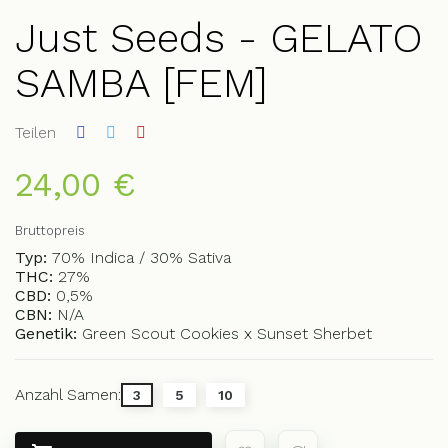
Just Seeds - GELATO
SAMBA [FEM]
Teilen
24,00 €
Bruttopreis
Typ:
70% Indica / 30% Sativa
THC:
27%
CBD:
0,5%
CBN:
N/A
Genetik:
Green Scout Cookies x Sunset Sherbet
Anzahl Samen:
3
5
10