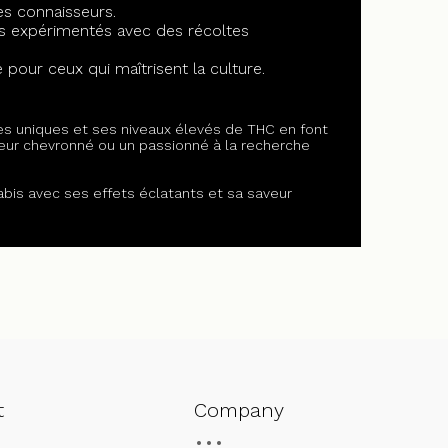
es connaisseurs.
s expérimentés avec des récoltes
te pour ceux qui maîtrisent la culture.
es uniques et ses niveaux élevés de THC en font
eur chevronné ou un passionné à la recherche
abis avec ses effets éclatants et sa saveur
t
Company