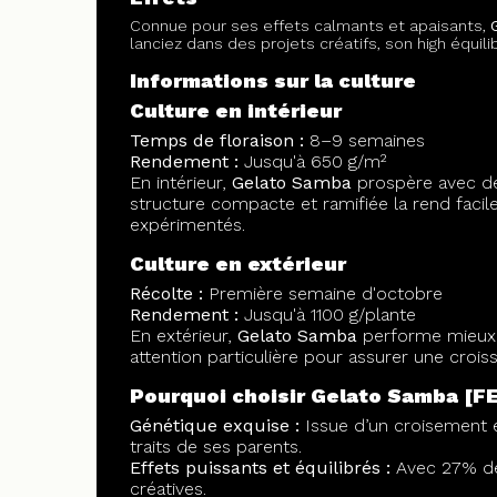
Connue pour ses effets calmants et apaisants,
lanciez dans des projets créatifs, son high équi
Informations sur la culture
Culture en intérieur
Temps de floraison :
8–9 semaines
Rendement :
Jusqu'à 650 g/m²
En intérieur,
Gelato Samba
prospère avec des
structure compacte et ramifiée la rend facile 
expérimentés.
Culture en extérieur
Récolte :
Première semaine d'octobre
Rendement :
Jusqu'à 1100 g/plante
En extérieur,
Gelato Samba
performe mieux d
attention particulière pour assurer une cro
Pourquoi choisir Gelato Samba [F
Génétique exquise :
Issue d’un croisement e
traits de ses parents.
Effets puissants et équilibrés :
Avec 27% de T
créatives.