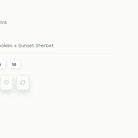
iva
okies x Sunset Sherbet
5
10