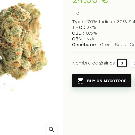
TTC
Type :
70% Indica / 30% Sat
THC :
27%
CBD :
0,5%
CBN :
N/A
Génétique :
Green Scout Co
Nombre de graines :
3

BUY ON MYCOTROP
