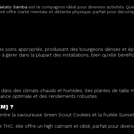
Gelato Samba
est le compagnon idéal pour diverses activités. Qu
libré offre clarté mentale et détente physique, parfait pour déco
 soins appropriés, produisant des bourgeons denses et épais
à gérer dans la plupart des installations, bien qu'elle bénéfic
ans des climats chauds et humides. Ses plantes de taille 
issance optimale et des rendements robustes.
EM] ?
ntre la savoureuse Green Scout Cookies et la fruitée Sunset 
HC, elle offre un high calmant et ciblé, parfait pour diverse