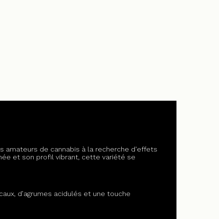
s amateurs de cannabis à la recherche d'effets
 et son profil vibrant, cette variété se
caux, d’agrumes acidulés et une touche