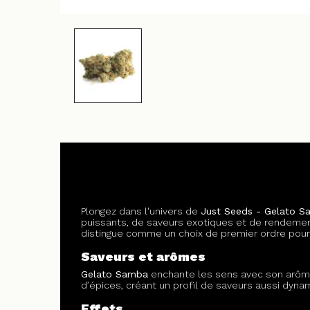
Plongez dans l'univers de
Just Seeds - Gelato 
puissants, de saveurs exotiques et de rendement
distingue comme un choix de premier ordre pour l
Saveurs et arômes
Gelato Samba
enchante les sens avec son arôme
d’épices, créant un profil de saveurs aussi dyna
Effets