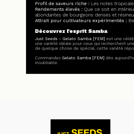
Profil de saveurs riche :
Les notes tropicales
Rendements élevés :
Que ce soit en intérieu
abondantes de bourgeons denses et résineu
Attrait pour cultivateurs expérimentés :
Bie
Découvrez l'esprit Samba
Just Seeds - Gelato Samba [FEM]
est une céléb
une variété idéale pour ceux qui recherchent u
de quelque chose de spécial, cette variété répo
Commandez
Gelato Samba [FEM]
dès aujourd'hu
inoubliable.