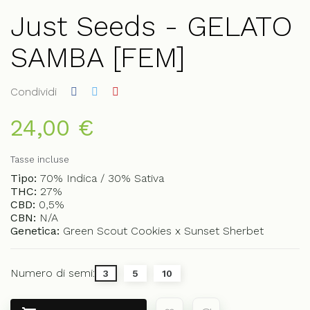
Just Seeds - GELATO
SAMBA [FEM]
Condividi
24,00 €
Tasse incluse
Tipo:
70% Indica / 30% Sativa
THC:
27%
CBD:
0,5%
CBN:
N/A
Genetica:
Green Scout Cookies x Sunset Sherbet
Numero di semi:
3
5
10