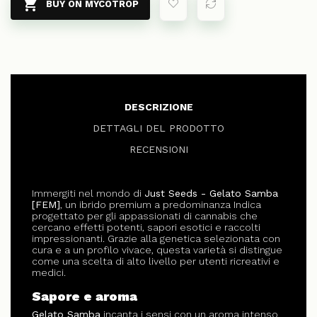

BUY ON MYCOTROP
DESCRIZIONE
DETTAGLI DEL PRODOTTO
RECENSIONI
Immergiti nel mondo di
Just Seeds - Gelato Samba
[FEM]
, un ibrido premium a predominanza Indica
progettato per gli appassionati di cannabis che
cercano effetti potenti, sapori esotici e raccolti
impressionanti. Grazie alla genetica selezionata con
cura e a un profilo vivace, questa varietà si distingue
come una scelta di alto livello per utenti ricreativi e
medici.
Sapore e aroma
Gelato Samba
incanta i sensi con un aroma intenso